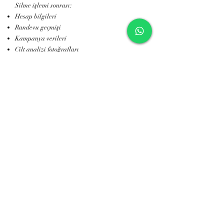
Silme işlemi sonrası:
Hesap bilgileri
Randevu geçmişi
Kampanya verileri
Cilt analizi fotoğrafları
geri döndürülemez şekilde imha edilir.
8. Kullanıcı Hakları
KVKK ve GDPR kapsamında şu haklara
sahipsiniz:
Verileri öğrenme
Erişim talebi
Düzeltme/güncelleme
Silme talebi
İşlemeye itiraz
Açık rızayı geri çekme
Talepler için:
📩
sunadumankayadenizli@gmail.com
9. Gizlilik Politikasındaki Değişiklikler
Politika gerektiğinde güncellenebilir. Yeni
sürüm web sitemizde yayımlandığı anda
yürürlüğe girer.