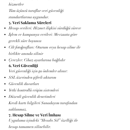
hizmetler
Tüm üçüncü taraflar veri güvenliği
standartlarına uygundur.
5. Veri Saklama Süreleri
Hesap verileri: Hizmet ilişkisi sürdüğü sürece
İşlem ve kampanya verileri: Mevzuata göre
gerekli süre boyunca
Cilt fotoğrafları: Oturum veya hesap silme ile
birlikte anında silinir
Çerezler: Cihaz ayarlarına bağlıdır
6. Veri Güvenliği
Veri güvenliği için şu önlemler alınır:
SSL üzerinden şifreli aktarım
Güvenlik duvarları
Yetki kontrollü erişim sistemleri
Düzenli güvenlik denetimleri
Kredi kartı bilgileri Sunadayım tarafından
saklanmaz.
7. Hesap Silme ve Veri İmhası
Uygulama içindeki “Hesabı Sil” özelliği ile
hesap tamamen silinebilir.