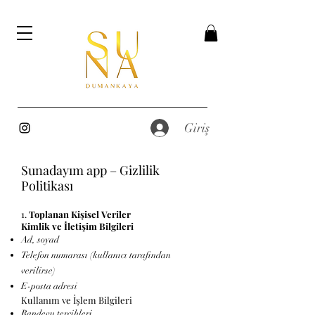
Giriş
Sunadayım app – Gizlilik
Politikası
1.
Toplanan Kişisel Veriler
Kimlik ve İletişim Bilgileri
Ad, soyad
Telefon numarası (kullanıcı tarafından
verilirse)
E-posta adresi
Kullanım ve İşlem Bilgileri
Randevu tercihleri