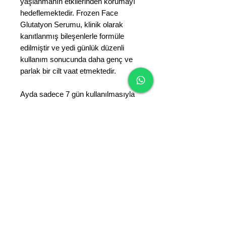
yaşlanmanın etkilerinden korumayı
hedeflemektedir. Frozen Face
Glutatyon Serumu, klinik olarak
kanıtlanmış bileşenlerle formüle
edilmiştir ve yedi günlük düzenli
kullanım sonucunda daha genç ve
parlak bir cilt vaat etmektedir.
Ayda sadece 7 gün kullanılmasıyla
Frozen face Glutatyon serum, aktif
oksijeni azaltıp, kullanılan
vitaminlerin 176 kez daha fazla cilde
nüfus ettiği ve etkilerinin gözle
görülür ortaya koyduğunu
keşfedeceksiniz.
Özellikler
İçeriğindeki glikolik asit